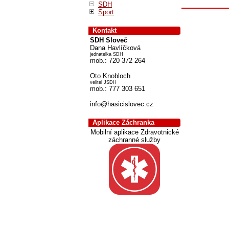
SDH
Sport
Kontakt
SDH Sloveč
Dana Havlíčková
jednatelka SDH
mob.: 720 372 264
Oto Knobloch
velitel JSDH
mob.: 777 303 651
info@hasicislovec.cz
Aplikace Záchranka
Mobilní aplikace Zdravotnické
záchranné služby