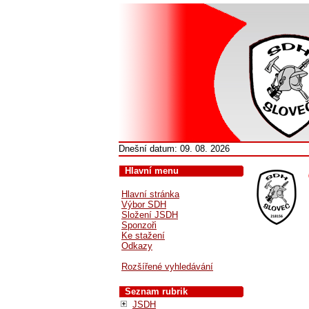
Dnešní datum: 09. 08. 2026
Hlavní menu
Hlavní stránka
Výbor SDH
Složení JSDH
Sponzoři
Ke stažení
Odkazy
Rozšířené vyhledávání
Seznam rubrik
JSDH