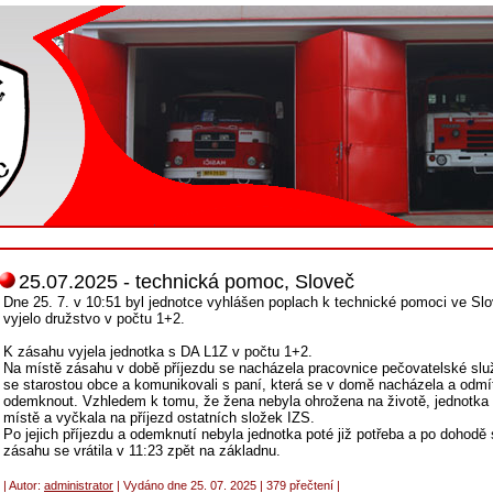
25.07.2025 - technická pomoc, Sloveč
Dne 25. 7. v 10:51 byl jednotce vyhlášen poplach k technické pomoci ve Sl
vyjelo družstvo v počtu 1+2.
K zásahu vyjela jednotka s DA L1Z v počtu 1+2.
Na místě zásahu v době příjezdu se nacházela pracovnice pečovatelské slu
se starostou obce a komunikovali s paní, která se v domě nacházela a odmí
odemknout. Vzhledem k tomu, že žena nebyla ohrožena na životě, jednotka 
místě a vyčkala na příjezd ostatních složek IZS.
Po jejich příjezdu a odemknutí nebyla jednotka poté již potřeba a po dohodě 
zásahu se vrátila v 11:23 zpět na základnu.
| Autor:
administrator
| Vydáno dne 25. 07. 2025 | 379 přečtení |