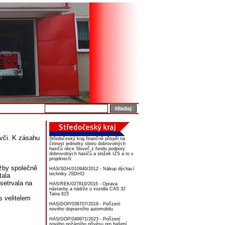
ovči. K zásahu
Středočeský kraj finančně přispěl na
činnost jednotky sboru dobrovolných
hasičů obce Sloveč z fondu podpory
dobrovolných hasičů a složek IZS a to v
projektech:
žby společně
HAS/SDH/010940/2012 - Nákup dýchací
techniky JSDHO
tala
setrvala na
HAS/REK/027810/2016 - Oprava
nástavby a nádrže u vozidla CAS 32
Tatra 815
s velitelem
HAS/DOP/036707/2019 - Pořízení
nového dopravního automobilu
HAS/DOP/049971/2023 - Pořízení
nového požárního přívěsu pro hašení