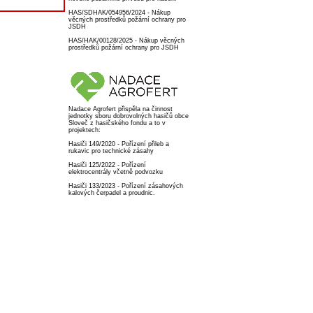
HAS/SDHAK/054956/2024 - Nákup
věcných prostředků požární ochrany pro
JSDH
HAS/HAK/00128/2025 - Nákup věcných
prostředků požární ochrany pro JSDH
Nadace Agrofert přispěla na činnost
jednotky sboru dobrovolných hasičů obce
Sloveč z hasičského fondu a to v
projektech:
Hasiči 149/2020 - Pořízení přileb a
rukavic pro technické zásahy
Hasiči 125/2022 - Pořízení
elektrocentrály včetně podvozku
Hasiči 133/2023 - Pořízení zásahových
kalových čerpadel a proudnic.